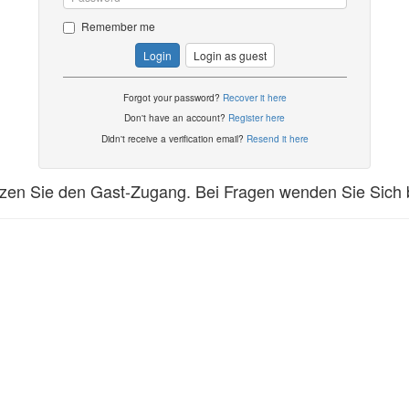
Remember me
Login
Login as guest
Forgot your password?
Recover it here
Don't have an account?
Register here
Didn't receive a verification email?
Resend it here
utzen Sie den Gast-Zugang. Bei Fragen wenden Sie Sich 