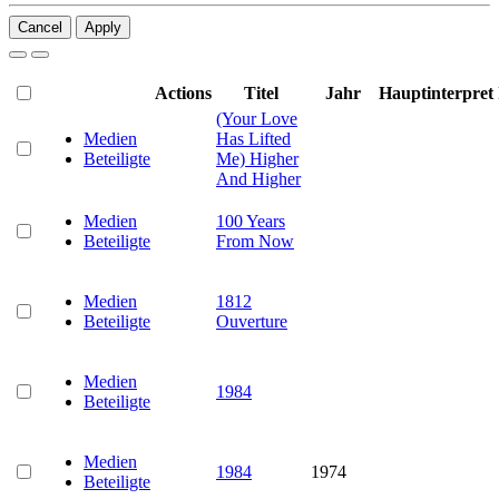
Cancel
Apply
Actions
Titel
Jahr
Hauptinterpret
(Your Love
Medien
Has Lifted
Beteiligte
Me) Higher
And Higher
Medien
100 Years
Beteiligte
From Now
Medien
1812
Beteiligte
Ouverture
Medien
1984
Beteiligte
Medien
1984
1974
Beteiligte