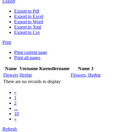
Export
Export to Pdf
Export to Excel
Export to Word
Export to Xml
Export to Csv
Print
Print current page
Print all pages
Name
Vorname
Kuenstlername
Name 3
Flowers
Herbie
Flowers, Herbie
There are no records to display
«
1
2
...
10
»
Refresh