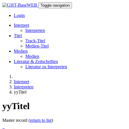
Toggle navigation
Login
Interpret
Interpreten
Titel
Track-Titel
Medien-Titel
Medien
Medien
Literatur & Zeitschriften
Literatur zu Interpreten
Interpret
Interpreten
yyTitel
yyTitel
Master record (
return to list
)