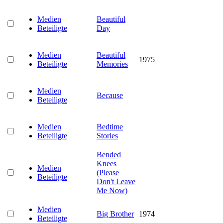
Medien
Beautiful
Beteiligte
Day
Medien
Beautiful
1975
Beteiligte
Memories
Medien
Because
Beteiligte
Medien
Bedtime
Beteiligte
Stories
Bended
Knees
Medien
(Please
Beteiligte
Don't Leave
Me Now)
Medien
Big Brother
1974
Beteiligte