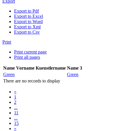
Export
Export to Pdf
Export to Excel
Export to Word
Export to Xml
Export to Csv
Print
Print current page
Print all pages
Name
Vorname
Kuenstlername
Name 3
Green
Green
There are no records to display
«
1
2
...
11
...
15
»