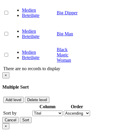
Medien
Big Dipper
Beteiligte
Medien
Big Man
Beteiligte
Black
Medien
Magic
Beteiligte
Woman
There are no records to display
×
Multiple Sort
Add level
Delete level
Column
Order
Sort by
Cancel
Sort
×