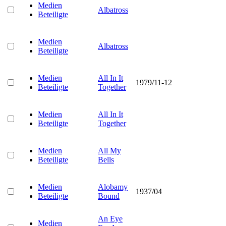
Medien
Albatross
Beteiligte
Medien
Albatross
Beteiligte
Medien
All In It
1979/11-12
Beteiligte
Together
Medien
All In It
Beteiligte
Together
Medien
All My
Beteiligte
Bells
Medien
Alobamy
1937/04
Beteiligte
Bound
An Eye
Medien