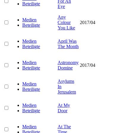
For An
Beteiligte
Eye
Any
Medien
Colour
2017/04
Beteiligte
You Like
Medien
April Was
Beteiligte
The Month
Medien
Astronomy
2017/04
Beteiligte
Domine
Asylums
Medien
In
Beteiligte
Jerusalem
Medien
At My
Beteiligte
Door
Medien
At The
Beteiligte
Time