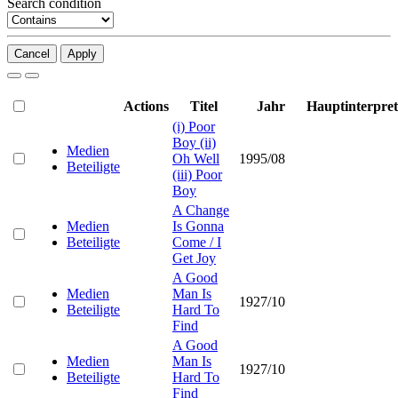
Search condition
Cancel
Apply
Actions
Titel
Jahr
Hauptinterpret
(i) Poor
Boy (ii)
Medien
Oh Well
1995/08
Beteiligte
(iii) Poor
Boy
A Change
Medien
Is Gonna
Beteiligte
Come / I
Get Joy
A Good
Medien
Man Is
1927/10
Beteiligte
Hard To
Find
A Good
Medien
Man Is
1927/10
Beteiligte
Hard To
Find