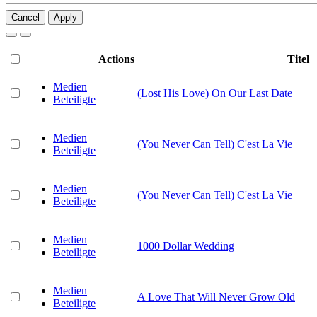
Cancel
Apply
Actions
Titel
Medien
(Lost His Love) On Our Last Date
Beteiligte
Medien
(You Never Can Tell) C'est La Vie
Beteiligte
Medien
(You Never Can Tell) C'est La Vie
Beteiligte
Medien
1000 Dollar Wedding
Beteiligte
Medien
A Love That Will Never Grow Old
Beteiligte