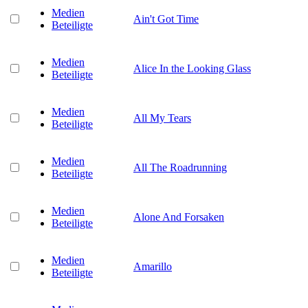
Medien
Ain't Got Time
Beteiligte
Medien
Alice In the Looking Glass
Beteiligte
Medien
All My Tears
Beteiligte
Medien
All The Roadrunning
Beteiligte
Medien
Alone And Forsaken
Beteiligte
Medien
Amarillo
Beteiligte