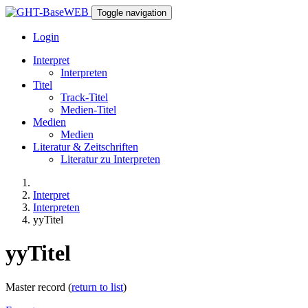
Toggle navigation
Login
Interpret
Interpreten
Titel
Track-Titel
Medien-Titel
Medien
Medien
Literatur & Zeitschriften
Literatur zu Interpreten
Interpret
Interpreten
yyTitel
yyTitel
Master record (
return to list
)