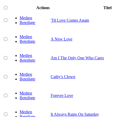
Actions
Titel
Medien
'Til Love Comes Again
Beteiligte
Medien
A New Love
Beteiligte
Medien
Am I The Only One Who Cares
Beteiligte
Medien
Cathy's Clown
Beteiligte
Medien
Forever Love
Beteiligte
Medien
It Always Rains On Saturday
Beteiligte