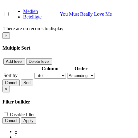
Medien
You Must Really Love Me
Beteiligte
There are no records to display
×
Multiple Sort
Add level
Delete level
Column
Order
Sort by
Cancel
Sort
×
Filter builder
Disable filter
Cancel
Apply
«
1