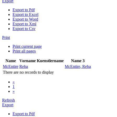
Export
Export to Pdf
Export to Excel
Export to Word
Export to Xml
Export to Csv
Print
Print current page
Print all pages
Name
Vorname
Kuenstlername
Name 3
McEntire
Reba
McEntire, Reba
There are no records to display
«
1
»
Refresh
Export
Export to Pdf