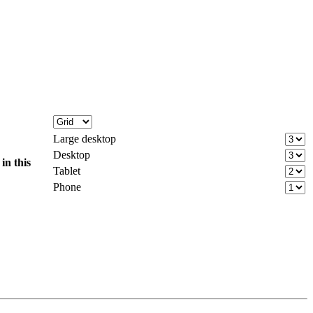
Large desktop
Desktop
d
in this
Tablet
Phone