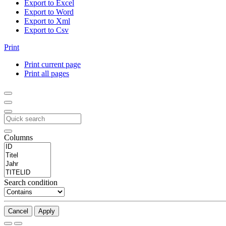
Export to Excel
Export to Word
Export to Xml
Export to Csv
Print
Print current page
Print all pages
Columns
Search condition
Cancel
Apply