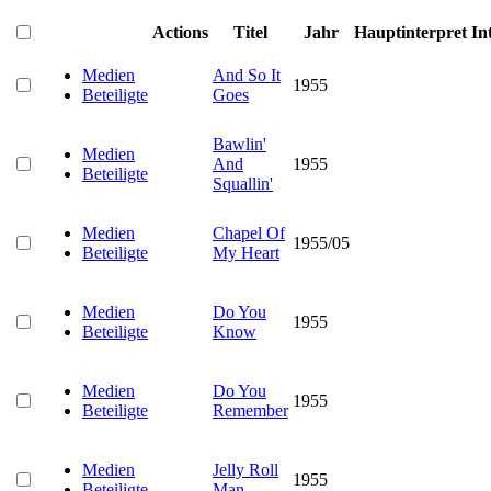
Actions
Titel
Jahr
Hauptinterpret
In
Medien
And So It
1955
Beteiligte
Goes
Bawlin'
Medien
And
1955
Beteiligte
Squallin'
Medien
Chapel Of
1955/05
Beteiligte
My Heart
Medien
Do You
1955
Beteiligte
Know
Medien
Do You
1955
Beteiligte
Remember
Medien
Jelly Roll
1955
Beteiligte
Man