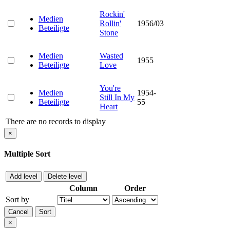
Rockin'
Medien
Rollin'
1956/03
Beteiligte
Stone
Medien
Wasted
1955
Beteiligte
Love
You're
Medien
1954-
Still In My
Beteiligte
55
Heart
There are no records to display
×
Multiple Sort
Add level
Delete level
Column
Order
Sort by
Cancel
Sort
×