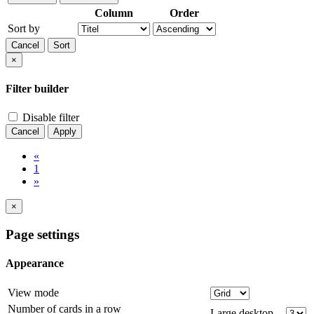
Column
Order
Sort by
Cancel
Sort
×
Filter builder
Disable filter
Cancel
Apply
«
1
»
×
Page settings
Appearance
View mode
Number of cards in a row
Large desktop