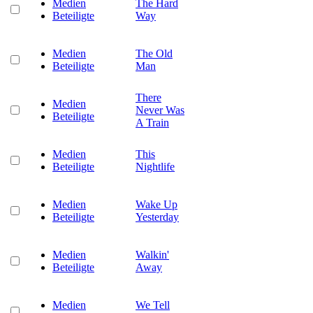
Medien
The Hard
Beteiligte
Way
Medien
The Old
Beteiligte
Man
There
Medien
Never Was
Beteiligte
A Train
Medien
This
Beteiligte
Nightlife
Medien
Wake Up
Beteiligte
Yesterday
Medien
Walkin'
Beteiligte
Away
Medien
We Tell