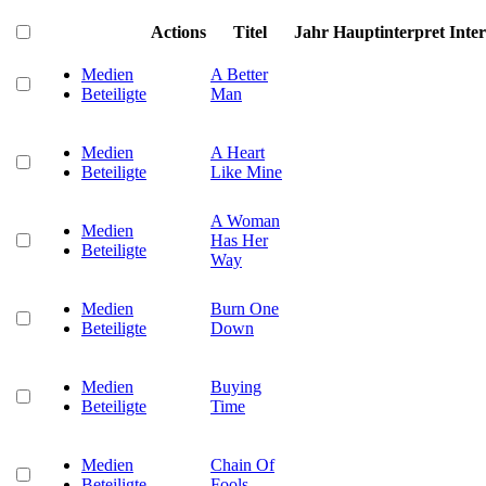
Actions
Titel
Jahr
Hauptinterpret
Inte
Medien
A Better
Beteiligte
Man
Medien
A Heart
Beteiligte
Like Mine
A Woman
Medien
Has Her
Beteiligte
Way
Medien
Burn One
Beteiligte
Down
Medien
Buying
Beteiligte
Time
Medien
Chain Of
Beteiligte
Fools