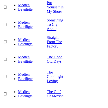
Put
Medien
Yourself In
Beteiligte
My Shoes
Something
Medien
To Cry
Beteiligte
About
Straight
Medien
From The
Beteiligte
Factory
Medien
The Good
Beteiligte
Old Days
The
Medien
Goodnight-
Beteiligte
Loving
Medien
The Gulf
Beteiligte
Of Mexico