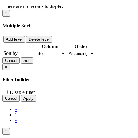
There are no records to display
×
Multiple Sort
Add level
Delete level
Column
Order
Sort by
Cancel
Sort
×
Filter builder
Disable filter
Cancel
Apply
«
1
»
×