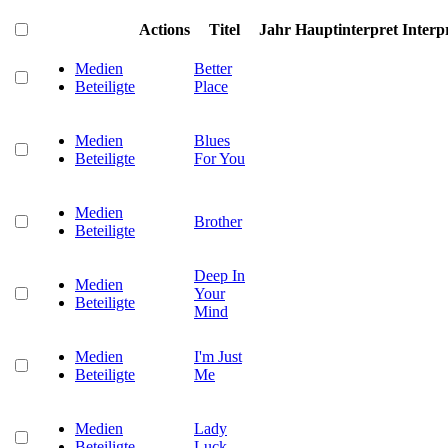
Actions
Titel
Jahr
Hauptinterpret
Interp
Medien
Better
Beteiligte
Place
Medien
Blues
Beteiligte
For You
Medien
Brother
Beteiligte
Deep In
Medien
Your
Beteiligte
Mind
Medien
I'm Just
Beteiligte
Me
Medien
Lady
Beteiligte
Luck