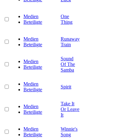
Medien
One
Beteiligte
Thing
Medien
Runaway
Beteiligte
Train
Sound
Medien
Of The
Beteiligte
Samba
Medien
Spirit
Beteiligte
Take It
Medien
Or Leave
Beteiligte
It
Medien
Winnie's
Beteiligte
Song