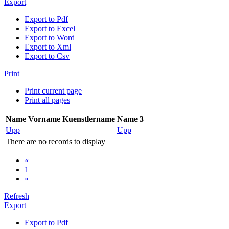
Export
Export to Pdf
Export to Excel
Export to Word
Export to Xml
Export to Csv
Print
Print current page
Print all pages
Name
Vorname
Kuenstlername
Name 3
Upp
Upp
There are no records to display
«
1
»
Refresh
Export
Export to Pdf