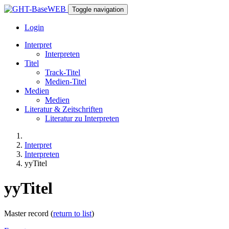
Toggle navigation
Login
Interpret
Interpreten
Titel
Track-Titel
Medien-Titel
Medien
Medien
Literatur & Zeitschriften
Literatur zu Interpreten
Interpret
Interpreten
yyTitel
yyTitel
Master record (
return to list
)