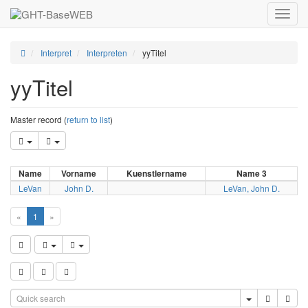
Toggle
naviga
Interpret
Interpreten
yyTitel
yyTitel
Master record (
return to list
)
Name
Vorname
Kuenstlername
Name 3
LeVan
John D.
LeVan, John D.
«
1
»