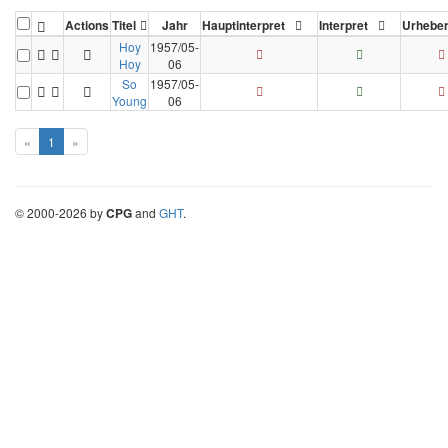
Actions
Titel
Jahr
Hauptinterpret
Interpret
Urhebe
Hoy
1957/05-
Hoy
06
So
1957/05-
Young
06
«
1
»
©
2000-
2026
by
CPG
and
GHT
.