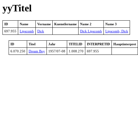
yyTitel
ID
Name
Vorname
Kuenstlername
Name 2
Name 3
697.955
Lipscomb
Dick
Dick Lipscomb
Lipscomb, Dick
ID
Titel
Jahr
TITELID
INTERPRETID
Hauptinterpret
6.070.250
Dream Boy
1957/07-08
1.008.270
697.955