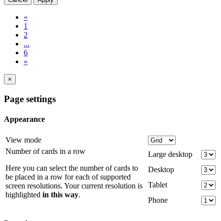
«
1
2
...
6
»
×
Page settings
Appearance
View mode
Number of cards in a row
Large desktop
Here you can select the number of cards to
Desktop
be placed in a row for each of supported
Tablet
screen resolutions. Your current resolution is
highlighted
in this way
.
Phone