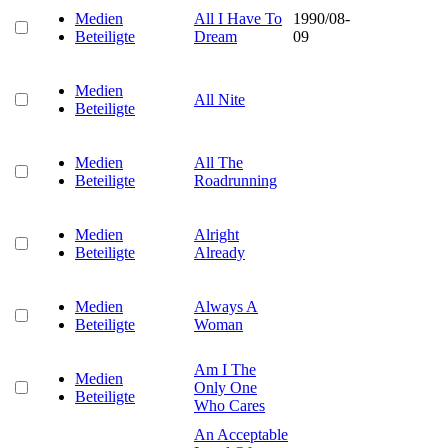
Medien
All I Have To
1990/08-
Beteiligte
Dream
09
Medien
All Nite
Beteiligte
Medien
All The
Beteiligte
Roadrunning
Medien
Alright
Beteiligte
Already
Medien
Always A
Beteiligte
Woman
Am I The
Medien
Only One
Beteiligte
Who Cares
An Acceptable