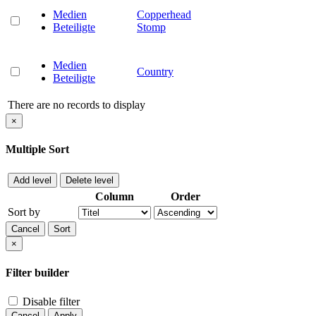
Medien
Copperhead
Beteiligte
Stomp
Medien
Country
Beteiligte
There are no records to display
×
Multiple Sort
Add level
Delete level
Column
Order
Sort by
Cancel
Sort
×
Filter builder
Disable filter
Cancel
Apply