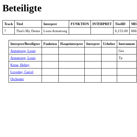
Beteiligte
Track
Titel
Interpret
FUNKTION
INTERPRET
TitelID
ME
7
That's My Desire
Louis Armstrong
6,153.00
666
Interpret/Beteiligter
Funktion
Hauptinterpret
Interpret
Urheber
Instrument
Armstrong, Louis
Ges
Armstrong, Louis
Tp
Kresa, Helmy
Loveday, Carrol
Orchester