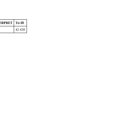
ERPRET
Tti ID
42.430