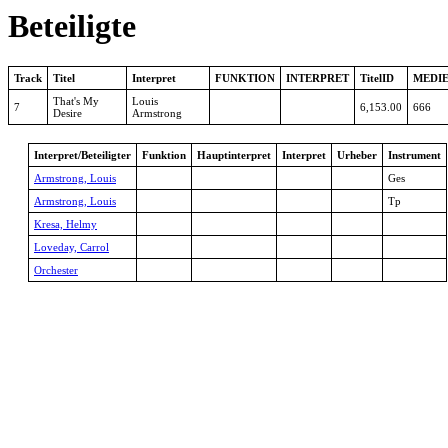
Beteiligte
Track
Titel
Interpret
FUNKTION
INTERPRET
TitelID
MEDIE
That's My
Louis
7
6,153.00
666
Desire
Armstrong
Interpret/Beteiligter
Funktion
Hauptinterpret
Interpret
Urheber
Instrument
Armstrong, Louis
Ges
Armstrong, Louis
Tp
Kresa, Helmy
Loveday, Carrol
Orchester