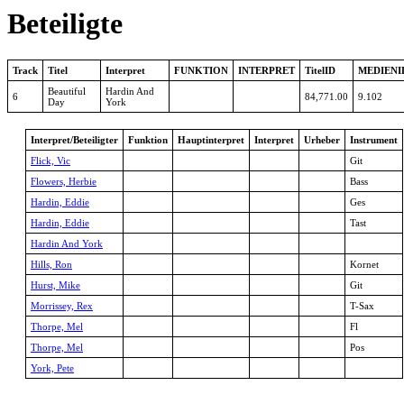
Beteiligte
Track
Titel
Interpret
FUNKTION
INTERPRET
TitelID
MEDIENI
Beautiful
Hardin And
6
84,771.00
9.102
Day
York
Interpret/Beteiligter
Funktion
Hauptinterpret
Interpret
Urheber
Instrument
Flick, Vic
Git
Flowers, Herbie
Bass
Hardin, Eddie
Ges
Hardin, Eddie
Tast
Hardin And York
Hills, Ron
Kornet
Hurst, Mike
Git
Morrissey, Rex
T-Sax
Thorpe, Mel
Fl
Thorpe, Mel
Pos
York, Pete