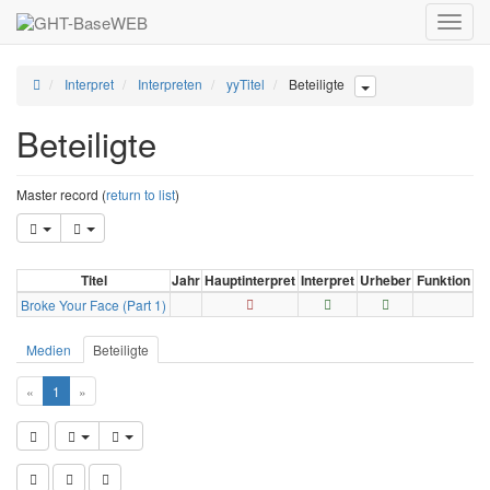
Toggle
naviga
Interpret
Interpreten
yyTitel
Beteiligte
Beteiligte
Master record (
return to list
)
Titel
Jahr
Hauptinterpret
Interpret
Urheber
Funktion
Broke Your Face (Part 1)
Medien
Beteiligte
«
1
»