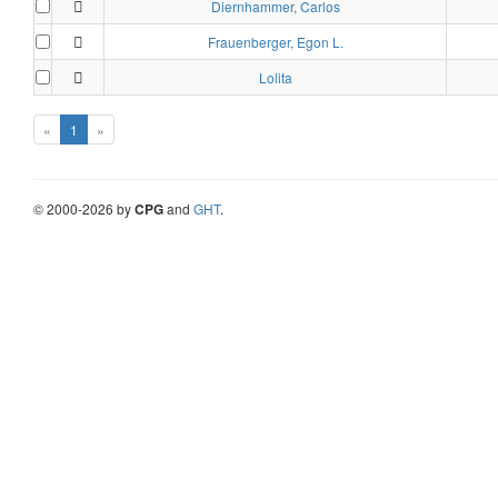
Diernhammer, Carlos
Frauenberger, Egon L.
Lolita
«
1
»
©
2000-
2026
by
CPG
and
GHT
.