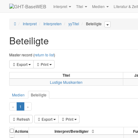
Interpret
Titel
Medien
Literatur & Zei
Interpret
Interpreten
yyTitel
Beteiligte
Beteiligte
Master record (
return to list
)
Export
Print
Titel
J
Lustige Musikanten
Medien
Beteiligte
«
1
»
Refresh
Export
Print
Actions
Interpret/Beteiligter
Fu