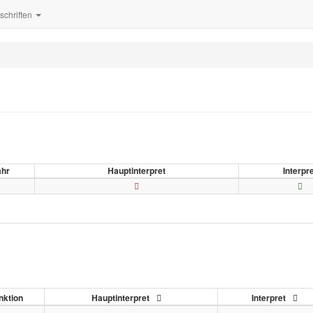
tschriften
ahr
Hauptinterpret
Interpr
nktion
Hauptinterpret
Interpret