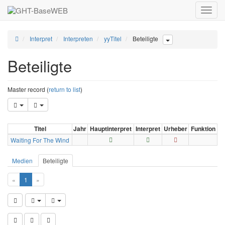
Toggle
naviga
Interpret
Interpreten
yyTitel
Beteiligte
Beteiligte
Master record (
return to list
)
Titel
Jahr
Hauptinterpret
Interpret
Urheber
Funktion
Waiting For The Wind
Medien
Beteiligte
«
1
»