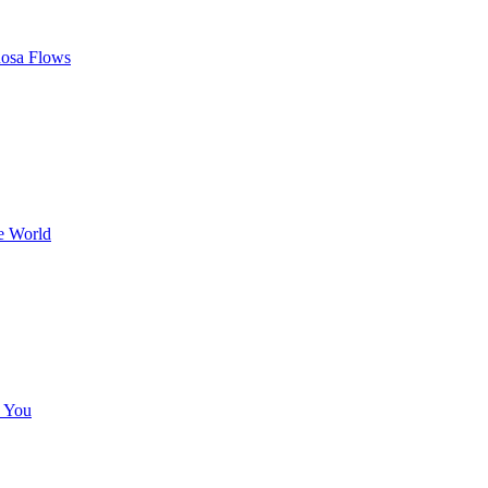
osa Flows
e World
e You