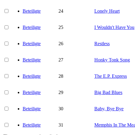
Beteiligte
24
Lonely Heart
Beteiligte
25
I Wouldn't Have You
Beteiligte
26
Restless
Beteiligte
27
Honky Tonk Song
Beteiligte
28
The E.P. Express
Beteiligte
29
Big Bad Blues
Beteiligte
30
Baby, Bye Bye
Beteiligte
31
Memphis In The Mea