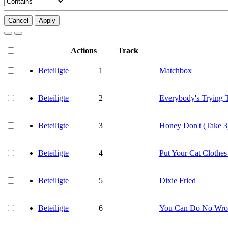
Cancel
Apply
Actions
Track
Beteiligte
1
Matchbox
Beteiligte
2
Everybody's Trying
Beteiligte
3
Honey Don't (Take 3
Beteiligte
4
Put Your Cat Clothe
Beteiligte
5
Dixie Fried
Beteiligte
6
You Can Do No Wr