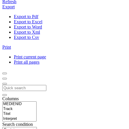
Refresh
Export
Export to Pdf
Export to Excel
Export to Word
Export to Xml
Export to Csv
Print
Print current page
Print all pages
Columns
Search condition