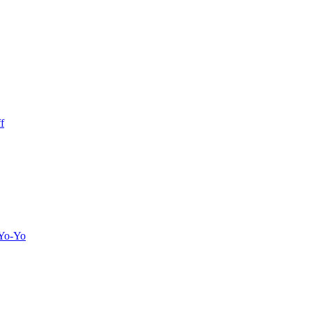
f
 Yo-Yo