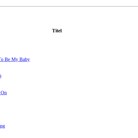
Titel
 To Be My Baby
)
s On
ong