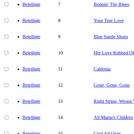
Beteiligte
7
Boppin' The Blues
Beteiligte
8
Your True Love
Beteiligte
9
Blue Suede Shoes
Beteiligte
10
Her Love Rubbed Of
Beteiligte
11
Caldonia
Beteiligte
12
Gone, Gone, Gone
Beteiligte
13
Right String, Wrong
Beteiligte
14
All Mama's Children
Beteiligte
15
Glad All Over