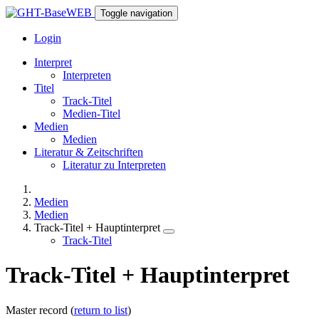
Toggle navigation
Login
Interpret
Interpreten
Titel
Track-Titel
Medien-Titel
Medien
Medien
Literatur & Zeitschriften
Literatur zu Interpreten
Medien
Medien
Track-Titel + Hauptinterpret
Track-Titel
Track-Titel + Hauptinterpret
Master record (
return to list
)