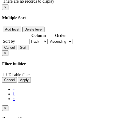
There are no records to display
×
Multiple Sort
Add level
Delete level
Column
Order
Sort by
Cancel
Sort
×
Filter builder
Disable filter
Cancel
Apply
«
1
»
×