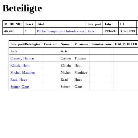
Beteiligte
MEDIENID
Track
Titel
Interpret
Jahr
ID
46.443
1
Pocket Symphony / Introduktion
Axis
1994-97
3.379.099
Interpret/Beteiligter
Funktion
Name
Vorname
Künstername
HAUPTINTER
Axis
Axis
Cremer, Thomas
Cremer
Thomas
Känzig, Heiri
Känzig
Heiri
Michel, Matthieu
Michel
Matthieu
Read, Hugo
Read
Hugo
Stötter, Claus
Stötter
Claus