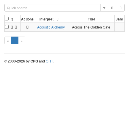
Actions
Interpret
Titel
Jahr
Acoustic Alchemy
Across The Golden Gate
«
1
»
©
2000-
2026
by
CPG
and
GHT
.