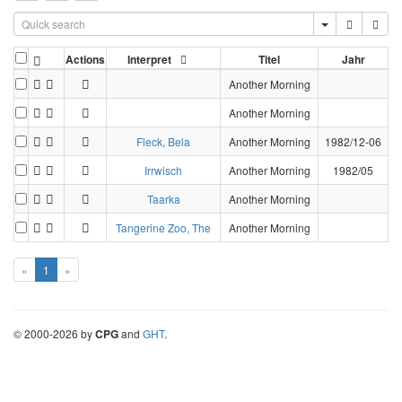
Actions
Interpret
Titel
Jahr
Another Morning
Another Morning
Fleck, Bela
Another Morning
1982/12-06
Irrwisch
Another Morning
1982/05
Taarka
Another Morning
Tangerine Zoo, The
Another Morning
«
1
»
©
2000-
2026
by
CPG
and
GHT
.