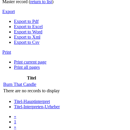
Master record (
return to list
)
Export
Export to Pdf
Export to Excel
Export to Word
Export to Xml
Export to Csv
Print
Print current page
Print all pages
Titel
Burn That Candle
There are no records to display
Titel-Hauptinterpret
Titel-Interpreten-Urheber
«
1
»