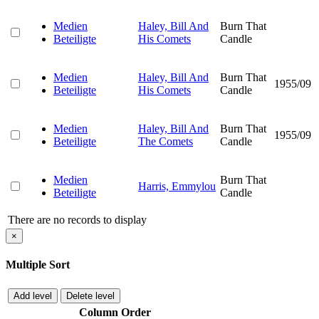
Medien
Haley, Bill And
Burn That
Beteiligte
His Comets
Candle
Medien
Haley, Bill And
Burn That
1955/09
Beteiligte
His Comets
Candle
Medien
Haley, Bill And
Burn That
1955/09
Beteiligte
The Comets
Candle
Medien
Burn That
Harris, Emmylou
Beteiligte
Candle
There are no records to display
×
Multiple Sort
Add level
Delete level
Column
Order