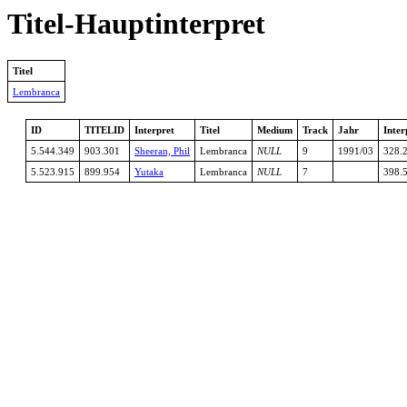
Titel-Hauptinterpret
Titel
Lembranca
ID
TITELID
Interpret
Titel
Medium
Track
Jahr
Inter
5.544.349
903.301
Sheeran, Phil
Lembranca
NULL
9
1991/03
328.
5.523.915
899.954
Yutaka
Lembranca
NULL
7
398.