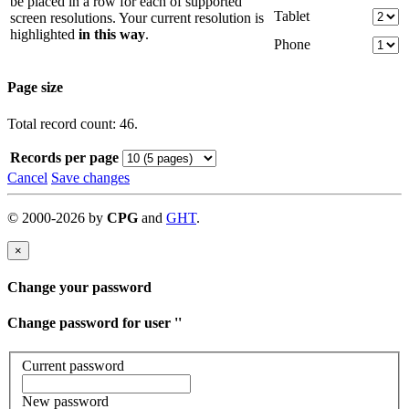
be placed in a row for each of supported
Tablet
screen resolutions. Your current resolution is
highlighted
in this way
.
Phone
Page size
Total record count: 46.
Records per page
Cancel
Save changes
©
2000-
2026
by
CPG
and
GHT
.
×
Change your password
Change password for user '
'
Current password
New password