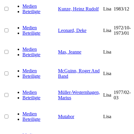
Medien
Kunze, Heinz Rudolf
Lisa
1983/12
Beteiligte
Medien
1972/10-
Leonard, Deke
Lisa
Beteiligte
1973/01
Medien
Mas, Jeanne
Lisa
Beteiligte
Medien
McGuinn, Roger And
Lisa
Beteiligte
Band
Medien
Müller-Westernhagen,
1977/02-
Lisa
Beteiligte
Marius
03
Medien
Mutabor
Lisa
Beteiligte