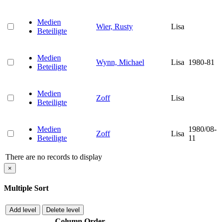
Medien
Wier, Rusty
Lisa
Beteiligte
Medien
Wynn, Michael
Lisa
1980-81
Beteiligte
Medien
Zoff
Lisa
Beteiligte
Medien
1980/08-
Zoff
Lisa
Beteiligte
11
There are no records to display
×
Multiple Sort
Add level
Delete level
Column
Order