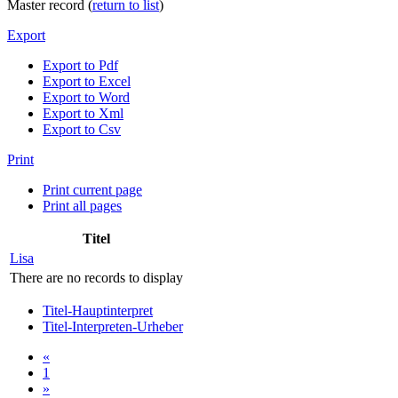
Master record (
return to list
)
Export
Export to Pdf
Export to Excel
Export to Word
Export to Xml
Export to Csv
Print
Print current page
Print all pages
Titel
Lisa
There are no records to display
Titel-Hauptinterpret
Titel-Interpreten-Urheber
«
1
»