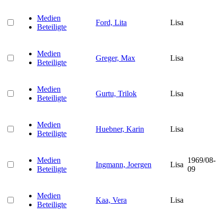
Medien
Ford, Lita
Lisa
Beteiligte
Medien
Greger, Max
Lisa
Beteiligte
Medien
Gurtu, Trilok
Lisa
Beteiligte
Medien
Huebner, Karin
Lisa
Beteiligte
Medien
1969/08-
Ingmann, Joergen
Lisa
Beteiligte
09
Medien
Kaa, Vera
Lisa
Beteiligte