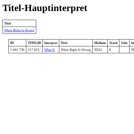
Titel-Hauptinterpret
Titel
When Right Is Wrong
ID
TITELID
Interpret
Titel
Medium
Track
Jahr
In
1.641.736
217.653
What If
When Right Is Wrong
NULL
8
3