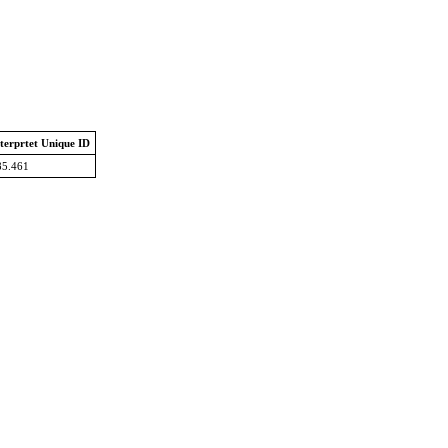
terprtet Unique ID
85.461