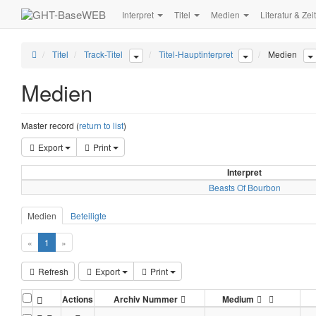
Interpret
Titel
Medien
Literatur & Zei
Titel
Track-Titel
Titel-Hauptinterpret
Medien
Medien
Master record (
return to list
)
Export
Print
Interpret
Beasts Of Bourbon
Medien
Beteiligte
«
1
»
Refresh
Export
Print
Actions
Archiv Nummer
Medium