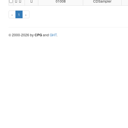
01008
CDSampler
«
1
»
©
2000-
2026
by
CPG
and
GHT
.