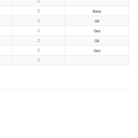
Bass
Git
Ges
Git
Ges