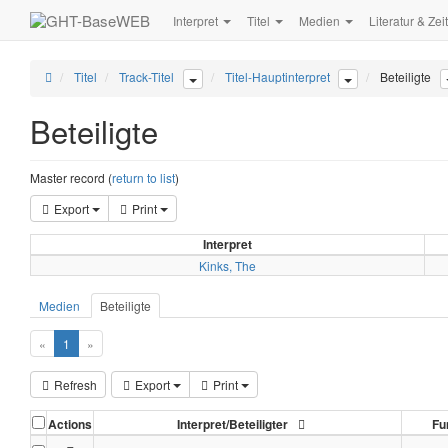
Interpret
Titel
Medien
Literatur & Zei
Titel
Track-Titel
Titel-Hauptinterpret
Beteiligte
Beteiligte
Master record (
return to list
)
Export
Print
Interpret
Kinks, The
Medien
Beteiligte
«
1
»
Refresh
Export
Print
Actions
Interpret/Beteiligter
Fu