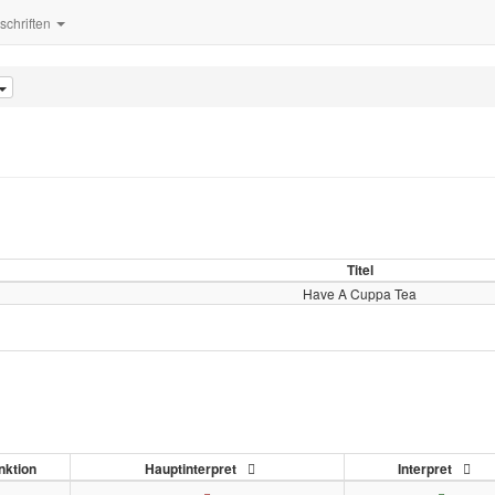
tschriften
Titel
Have A Cuppa Tea
nktion
Hauptinterpret
Interpret