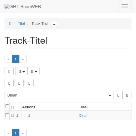
Toggle
naviga
Titel
Track-Titel
Track-Titel
«
1
»
Actions
Titel
Dinah
«
1
»