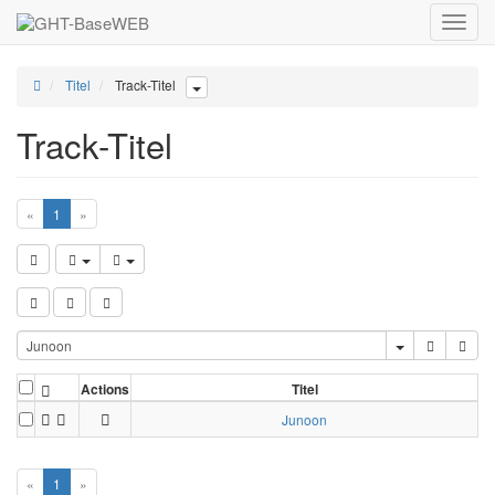
Toggle
naviga
Titel
Track-Titel
Track-Titel
«
1
»
Actions
Titel
Junoon
«
1
»