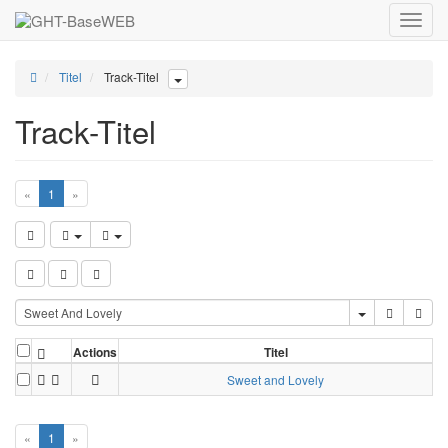
Toggle
naviga
Titel
Track-Titel
Track-Titel
«
1
»
Actions
Titel
Sweet and Lovely
«
1
»