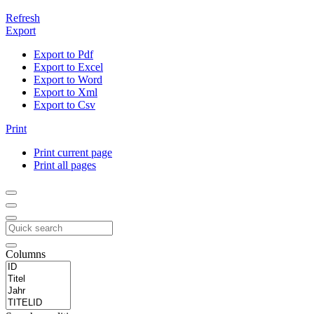
Refresh
Export
Export to Pdf
Export to Excel
Export to Word
Export to Xml
Export to Csv
Print
Print current page
Print all pages
Columns