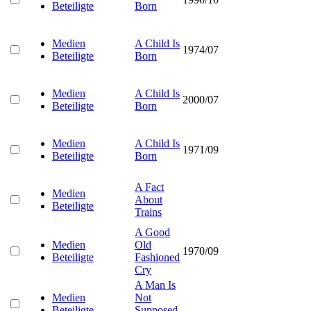
Beteiligte
Born
Medien
A Child Is
1974/07
Beteiligte
Born
Medien
A Child Is
2000/07
Beteiligte
Born
Medien
A Child Is
1971/09
Beteiligte
Born
A Fact
Medien
About
Beteiligte
Trains
A Good
Medien
Old
1970/09
Beteiligte
Fashioned
Cry
A Man Is
Medien
Not
Beteiligte
Supposed