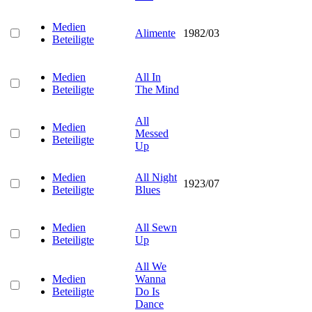
Medien
Alimente
1982/03
Beteiligte
Medien
All In
Beteiligte
The Mind
All
Medien
Messed
Beteiligte
Up
Medien
All Night
1923/07
Beteiligte
Blues
Medien
All Sewn
Beteiligte
Up
All We
Medien
Wanna
Beteiligte
Do Is
Dance