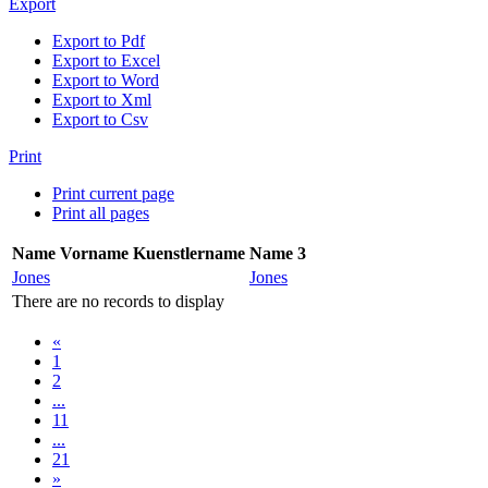
Export
Export to Pdf
Export to Excel
Export to Word
Export to Xml
Export to Csv
Print
Print current page
Print all pages
Name
Vorname
Kuenstlername
Name 3
Jones
Jones
There are no records to display
«
1
2
...
11
...
21
»