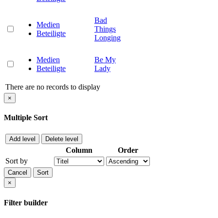
Bad
Medien
Things
Beteiligte
Longing
Medien
Be My
Beteiligte
Lady
There are no records to display
×
Multiple Sort
Add level
Delete level
Column
Order
Sort by
Cancel
Sort
×
Filter builder