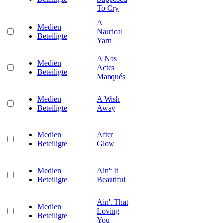
To Cry
A
Medien
Nautical
Beteiligte
Yarn
A Nos
Medien
Actes
Beteiligte
Manqués
Medien
A Wish
Beteiligte
Away
Medien
After
Beteiligte
Glow
Medien
Ain't It
Beteiligte
Beautiful
Ain't That
Medien
Loving
Beteiligte
You