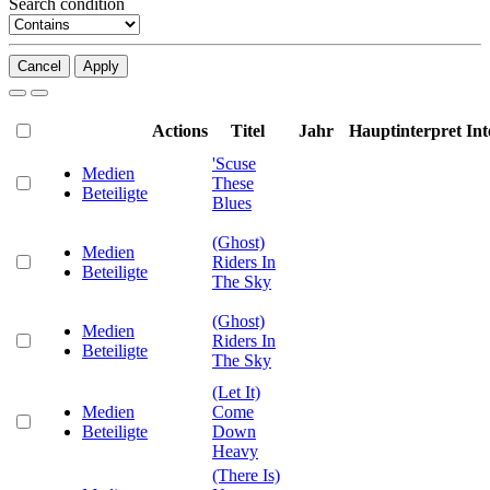
Search condition
Cancel
Apply
Actions
Titel
Jahr
Hauptinterpret
Int
'Scuse
Medien
These
Beteiligte
Blues
(Ghost)
Medien
Riders In
Beteiligte
The Sky
(Ghost)
Medien
Riders In
Beteiligte
The Sky
(Let It)
Medien
Come
Beteiligte
Down
Heavy
(There Is)