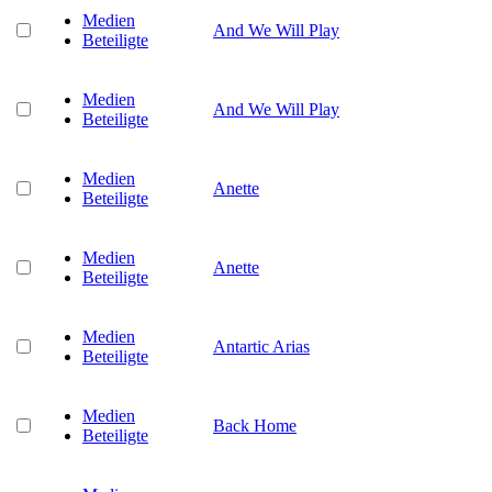
Medien
And We Will Play
Beteiligte
Medien
And We Will Play
Beteiligte
Medien
Anette
Beteiligte
Medien
Anette
Beteiligte
Medien
Antartic Arias
Beteiligte
Medien
Back Home
Beteiligte