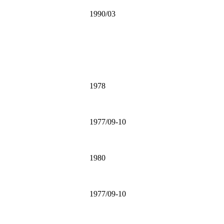
1990/03
1978
1977/09-10
1980
1977/09-10