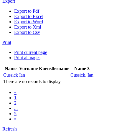
Export
Export to Pdf
Export to Excel
Export to Word
Export to Xml
Export to Csv
Print
Print current page
Print all pages
Name
Vorname
Kuenstlername
Name 3
Cussick
Ian
Cussick, Ian
There are no records to display
«
1
2
...
5
»
Refresh