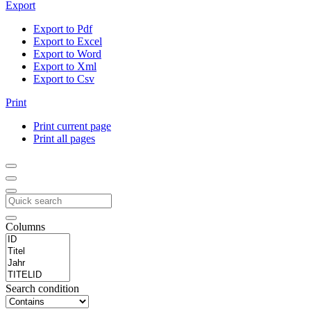
Export
Export to Pdf
Export to Excel
Export to Word
Export to Xml
Export to Csv
Print
Print current page
Print all pages
Columns
Search condition