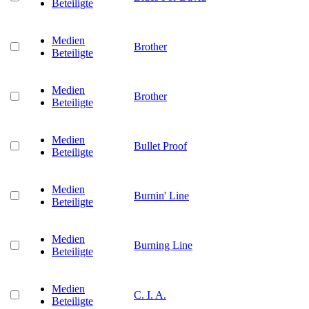
Beteiligte
Medien
Brother
Beteiligte
Medien
Brother
Beteiligte
Medien
Bullet Proof
Beteiligte
Medien
Burnin' Line
Beteiligte
Medien
Burning Line
Beteiligte
Medien
C. I. A.
Beteiligte